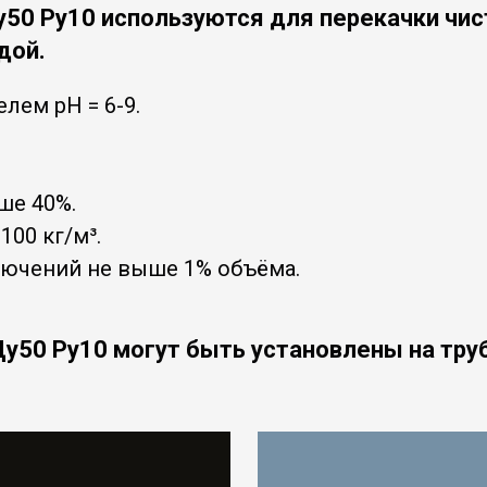
у50 Ру10
используются для перекачки чис
дой.
лем pH = 6-9.
ше 40%.
00 кг/м³.
лючений не выше 1% объёма.
у50 Ру10
могут быть установлены на труб