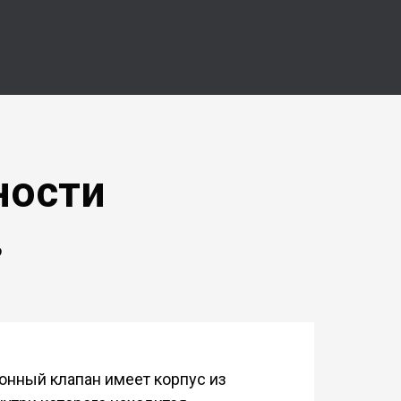
ности
в
онный клапан имеет корпус из