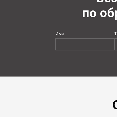
по о
Имя
Т