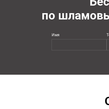
Бес
по шламов
Имя
Т