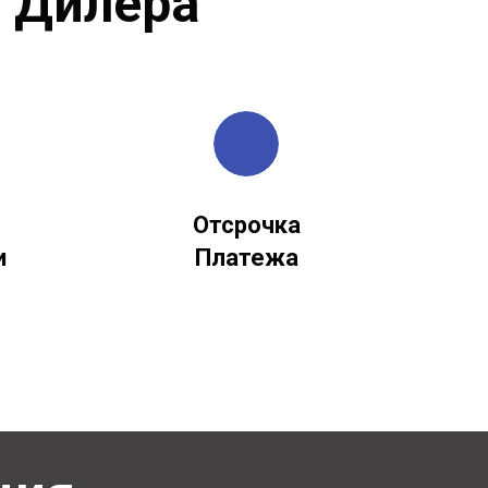
 Дилера
Отсрочка
и
Платежа