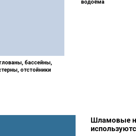
водоёма
тлованы, бассейны,
стерны, отстойники
Шламовые н
используютс