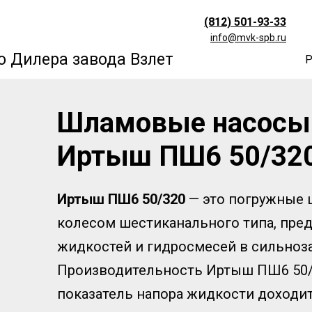
(812) 501-93-33
info@mvk-spb.ru
 Дилера завода Взлет
Р
Шламовые насос
Иртыш ПШ6 50/32
Иртыш
ПШ6
50/320
— это погружные 
колесом шестиканального типа, пре
жидкостей и гидросмесей в сильноза
Производительность Иртыш ПШ6 50/32
показатель напора жидкости доходи