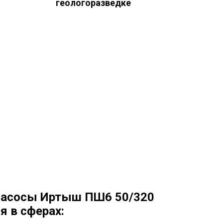
геологоразведке
асосы Иртыш ПШ6 50/320
я в сферах: