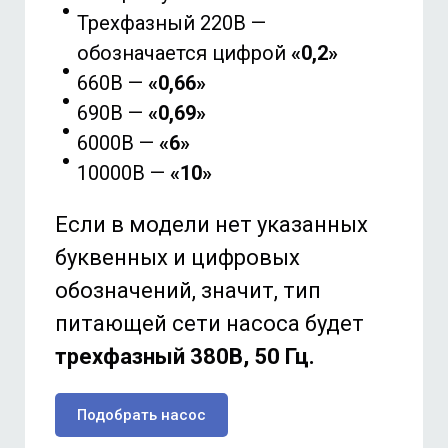
Трехфазный 220В —
обозначается цифрой
«0,2»
660В —
«0,66»
690В —
«0,69»
6000В —
«6»
10000В —
«10»
Если в модели нет указанных
буквенных и цифровых
обозначений, значит, тип
питающей сети насоса будет
трехфазный 380В, 50 Гц.
Подобрать насос