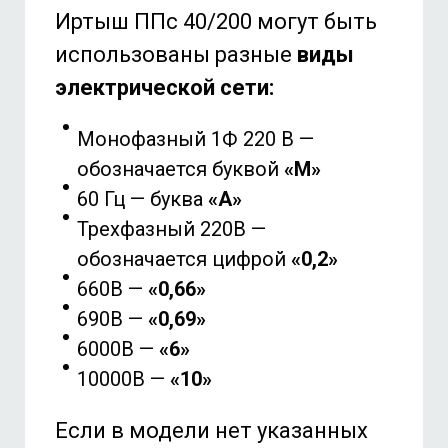
Иртыш ППс 40/200 могут быть
использованы разные
виды
электрической сети:
Монофазный 1Ф 220 В —
обозначается буквой
«М»
60 Гц — буква
«А»
Трехфазный 220В —
обозначается цифрой
«0,2»
660В —
«0,66»
690В —
«0,69»
6000В —
«6»
10000В —
«10»
Если в модели нет указанных