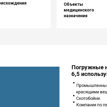
оисхождения
Объекты
медицинского
назначения
Погружные 
6,5
использу
Промышленные 
красящими ве
Скотобойни.
Компании по п