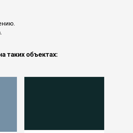
ению.
.
а таких объектах: