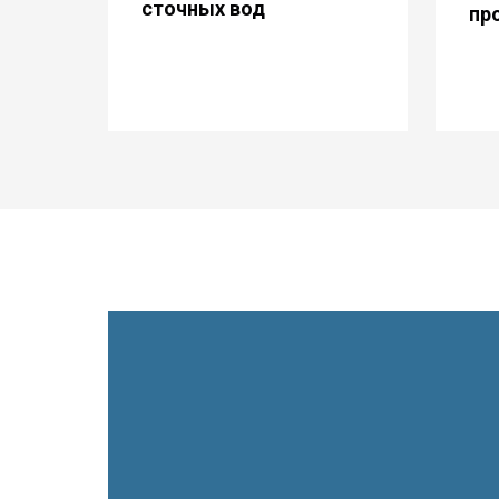
сточных вод
пр