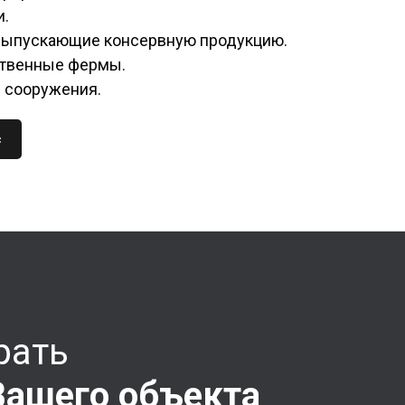
и.
выпускающие консервную продукцию.
ственные фермы.
 сооружения.
с
рать
Вашего объекта