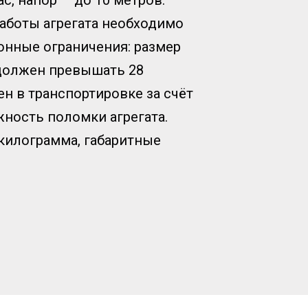
ас, напор — до 10 метров.
аботы агрегата необходимо
онные ограничения: размер
 должен превышать 28
н в транспортировке за счёт
жность поломки агрегата.
 килограмма, габаритные