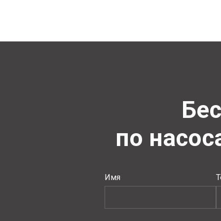
Бес
по насо
Имя
Т