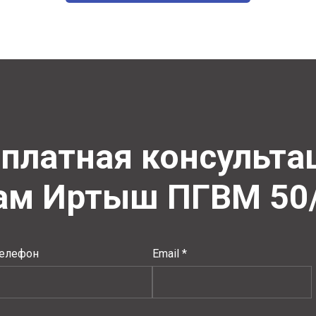
платная консульт
сам Иртыш ПГВМ
50
елефон
Email *